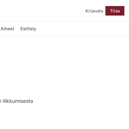
Kirjaudu
Tilaa
Seuraa
Aiheet
Esittely
 liikkumisesta