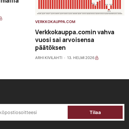
 mallia
VERKKOKAUPPA.COM
Verkkokauppa.comin vahva
vuosi sai arvoisensa
päätöksen
ARHI KIVILAHTI
13. HELMI 2026
Tilaa