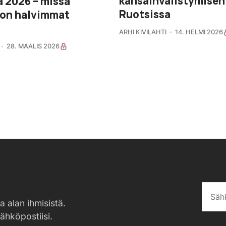
kansainvälistymisen
 2026 – missä
Ruotsissa
 on halvimmat
ARHI KIVILAHTI
14. HELMI 2026
28. MAALIS 2026
a alan ihmisistä.
sähköpostiisi.