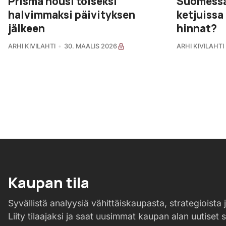
Suomessa
Prisma nousi toiseksi
ketjuissa
halvimmaksi päivityksen
hinnat?
jälkeen
ARHI KIVILAHTI
ARHI KIVILAHTI
30. MAALIS 2026
Kaupan tila
Syvällistä analyysiä vähittäiskaupasta, strategioista j
Liity tilaajaksi ja saat uusimmat kaupan alan uutiset 