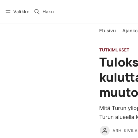
Valikko
Haku
Kirjaudu
Tilaa
Etusivu
Ajanko
TUTKIMUKSET
Tuloks
kulutt
muutok
Mitä Turun yli
Turun alueella
ARHI KIVILA