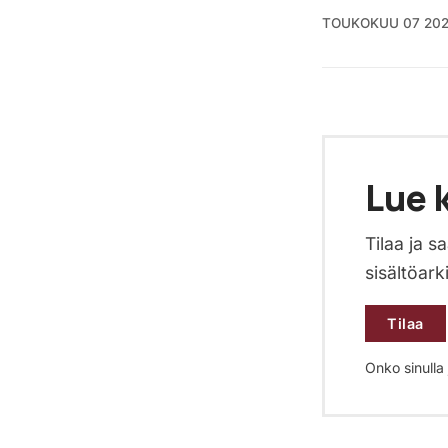
TOUKOKUU 07 20
Lue k
Tilaa ja 
sisältöark
Tilaa
Onko sinulla j