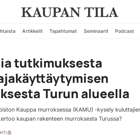
htaista
Artikkelit
Tapahtumat
Seminaarit
Podcast
ia tutkimuksesta
ajakäyttäytymisen
sesta Turun alueella
opiston Kauppa murroksessa (KAMU) -kysely kuluttajien
 kertoo kaupan rakenteen murroksesta Turussa?
HTI