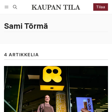
Tilaa
Seuraa
Kirjaudu
Tilaa
Sami Törmä
4 ARTIKKELIA