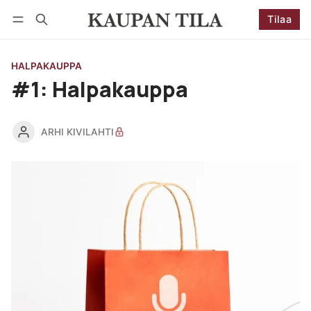
Tilaa
Seuraa
Kirjaudu
Tilaa
HALPAKAUPPA
#1: Halpakauppa
ARHI KIVILAHTI