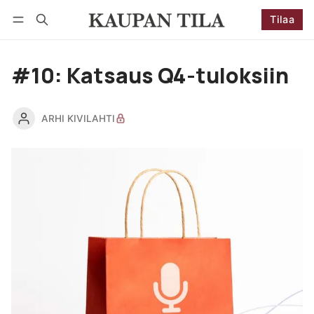
Tilaa
Seuraa
Kirjaudu
Tilaa
#10: Katsaus Q4-tuloksiin
ARHI KIVILAHTI