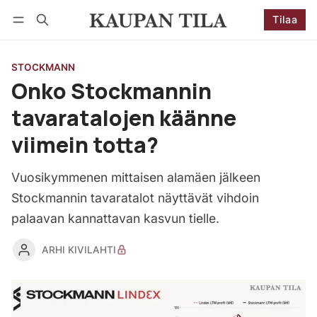
Tilaa
Seuraa
Kirjaudu
Tilaa
STOCKMANN
Onko Stockmannin
tavaratalojen käänne
viimein totta?
Vuosikymmenen mittaisen alamäen jälkeen
Stockmannin tavaratalot näyttävät vihdoin
palaavan kannattavan kasvun tielle.
ARHI KIVILAHTI