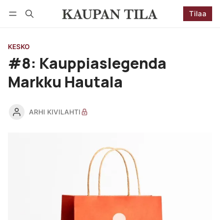
Tilaa
Seuraa
Kirjaudu
Tilaa
KESKO
#8: Kauppiaslegenda
Markku Hautala
ARHI KIVILAHTI