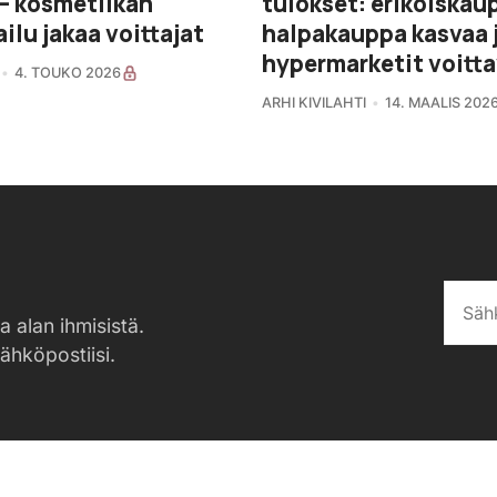
– kosmetiikan
tulokset: erikoiskau
ilu jakaa voittajat
halpakauppa kasvaa 
hypermarketit voitt
4. TOUKO 2026
ARHI KIVILAHTI
14. MAALIS 202
a alan ihmisistä.
sähköpostiisi.