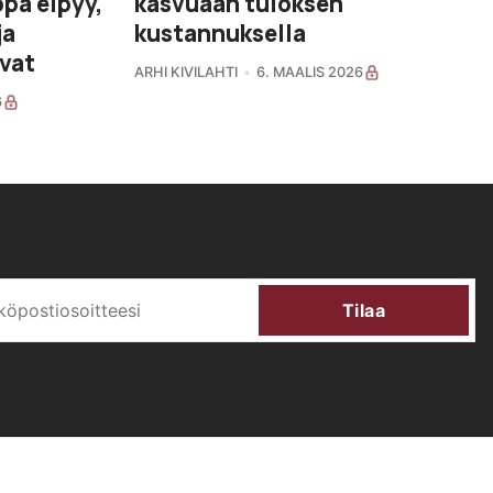
ppa elpyy,
kasvuaan tuloksen
ja
kustannuksella
avat
ARHI KIVILAHTI
6. MAALIS 2026
6
Tilaa