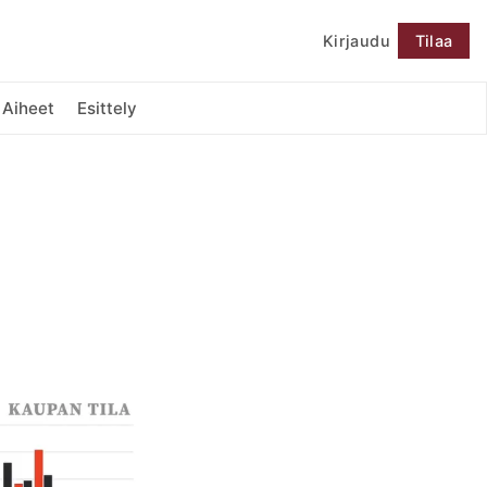
Kirjaudu
Tilaa
Seuraa
Aiheet
Esittely