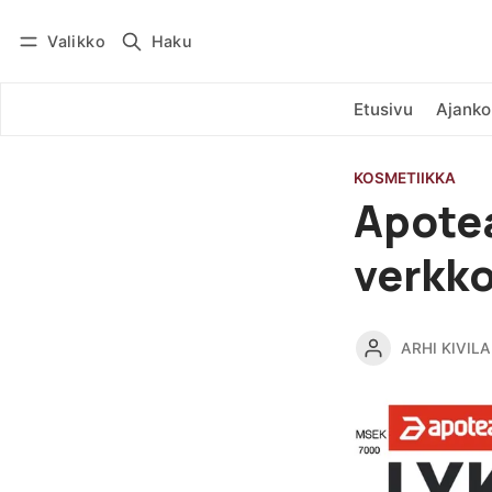
Valikko
Haku
Kirjaudu
Tilaa
Etusivu
Ajanko
KOSMETIIKKA
Apotea
verkko
ARHI KIVILA