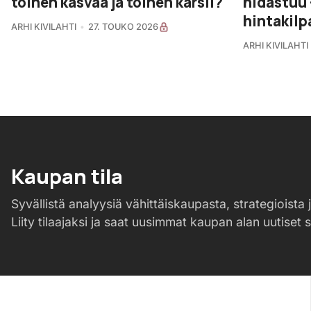
toinen kasvaa ja toinen kärsii?
hidastuu 
hintakilpa
ARHI KIVILAHTI
27. TOUKO 2026
ARHI KIVILAHTI
Kaupan tila
Syvällistä analyysiä vähittäiskaupasta, strategioista j
Liity tilaajaksi ja saat uusimmat kaupan alan uutiset 