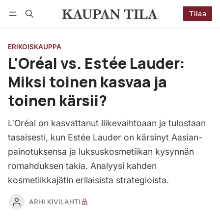
Tilaa
Seuraa
Kirjaudu
Tilaa
ERIKOISKAUPPA
L'Oréal vs. Estée Lauder:
Miksi toinen kasvaa ja
toinen kärsii?
L'Oréal on kasvattanut liikevaihtoaan ja tulostaan
tasaisesti, kun Estée Lauder on kärsinyt Aasian-
painotuksensa ja luksuskosmetiikan kysynnän
romahduksen takia. Analyysi kahden
kosmetiikkajätin erilaisista strategioista.
ARHI KIVILAHTI