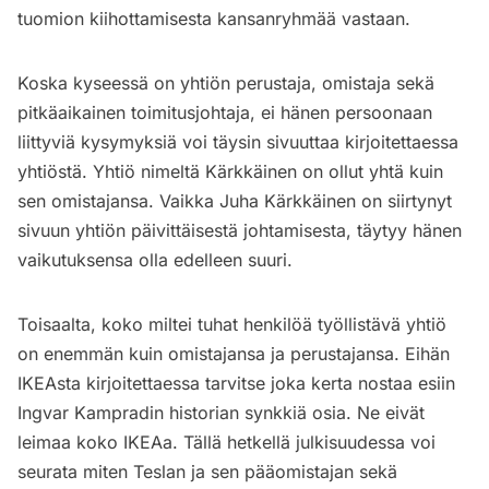
tuomion kiihottamisesta kansanryhmää vastaan.
Koska kyseessä on yhtiön perustaja, omistaja sekä
pitkäaikainen toimitusjohtaja, ei hänen persoonaan
liittyviä kysymyksiä voi täysin sivuuttaa kirjoitettaessa
yhtiöstä. Yhtiö nimeltä Kärkkäinen on ollut yhtä kuin
sen omistajansa. Vaikka Juha Kärkkäinen on siirtynyt
sivuun yhtiön päivittäisestä johtamisesta, täytyy hänen
vaikutuksensa olla edelleen suuri.
Toisaalta, koko miltei tuhat henkilöä työllistävä yhtiö
on enemmän kuin omistajansa ja perustajansa. Eihän
IKEAsta kirjoitettaessa tarvitse joka kerta nostaa esiin
Ingvar Kampradin historian synkkiä osia. Ne eivät
leimaa koko IKEAa. Tällä hetkellä julkisuudessa voi
seurata miten Teslan ja sen pääomistajan sekä