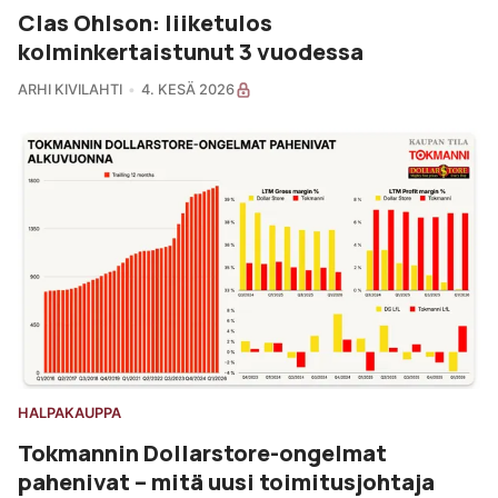
Clas Ohlson: liiketulos
kolminkertaistunut 3 vuodessa
ARHI KIVILAHTI
4. KESÄ 2026
HALPAKAUPPA
Tokmannin Dollarstore-ongelmat
pahenivat – mitä uusi toimitusjohtaja