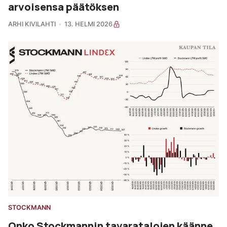
arvoisensa päätöksen
ARHI KIVILAHTI
13. HELMI 2026
STOCKMANN
Onko Stockmannin tavaratalojen käänne