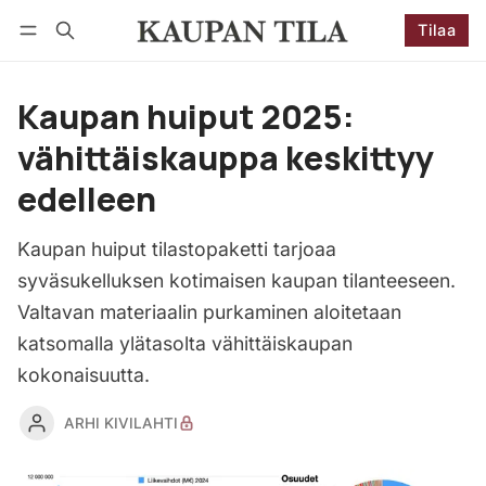
Tilaa
Seuraa
Kirjaudu
Tilaa
Kaupan huiput 2025:
vähittäiskauppa keskittyy
edelleen
Kaupan huiput tilastopaketti tarjoaa
syväsukelluksen kotimaisen kaupan tilanteeseen.
Valtavan materiaalin purkaminen aloitetaan
katsomalla ylätasolta vähittäiskaupan
kokonaisuutta.
ARHI KIVILAHTI