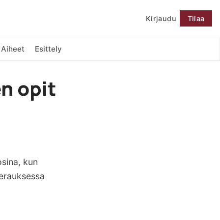
Kirjaudu
Tilaa
Seuraa
Aiheet
Esittely
n opit
osina, kun
eerauksessa