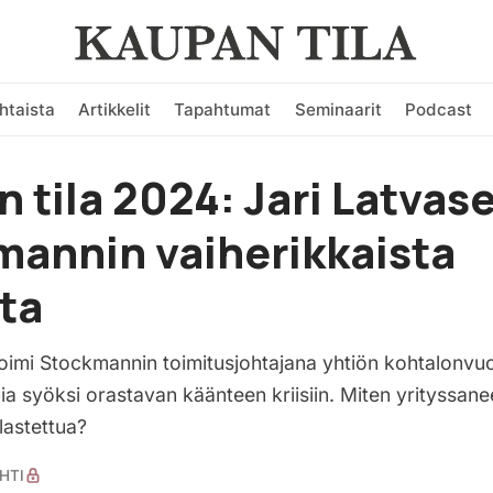
htaista
Artikkelit
Tapahtumat
Seminaarit
Podcast
 tila 2024: Jari Latvase
annin vaiherikkaista
ta
toimi Stockmannin toimitusjohtajana yhtiön kohtalonvu
 syöksi orastavan käänteen kriisiin. Miten yrityssan
elastettua?
HTI