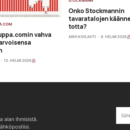
STOCKMANN
Onko Stockmannin
tavaratalojen käänne
A.COM
totta?
uppa.comin vahva
ARHI KIVILAHTI
9. HELMI 2026
 arvoisensa
n
13. HELMI 2026
a alan ihmisistä.
sähköpostiisi.