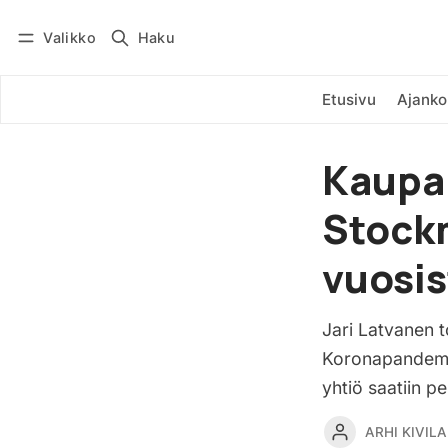
Valikko
Haku
Kirjaudu
Tilaa
Etusivu
Ajanko
Kaupan
Stockm
vuosis
Jari Latvanen 
Koronapandemia
yhtiö saatiin p
ARHI KIVILA