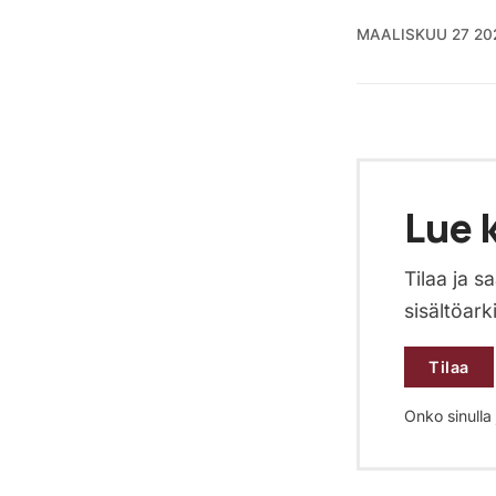
MAALISKUU 27 20
Lue k
Tilaa ja 
sisältöark
Tilaa
Onko sinulla j