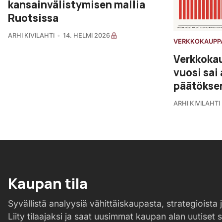
kansainvälistymisen mallia
Ruotsissa
ARHI KIVILAHTI
14. HELMI 2026
VERKKOKAUPP
Verkkoka
vuosi sai
päätökse
ARHI KIVILAHTI
Kaupan tila
Syvällistä analyysiä vähittäiskaupasta, strategioista j
Liity tilaajaksi ja saat uusimmat kaupan alan uutiset 