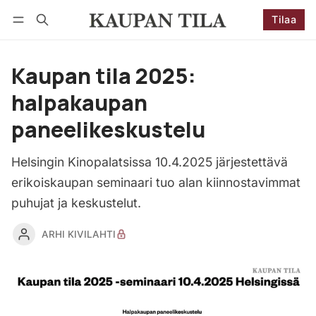
Tilaa
Seuraa
Kirjaudu
Tilaa
Kaupan tila 2025:
halpakaupan
paneelikeskustelu
Helsingin Kinopalatsissa 10.4.2025 järjestettävä
erikoiskaupan seminaari tuo alan kiinnostavimmat
puhujat ja keskustelut.
ARHI KIVILAHTI