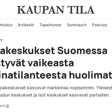
htaista
Artikkelit
Tapahtumat
Seminaarit
Podcast
ET
akeskukset Suomessa
tyvät vaikeasta
natilanteesta huolimat
pakeskukset kasvavat markkinaa nopeammin. Yleisest
dun keskukset ja isot keskukset kasvavat parhaiten.
HTI