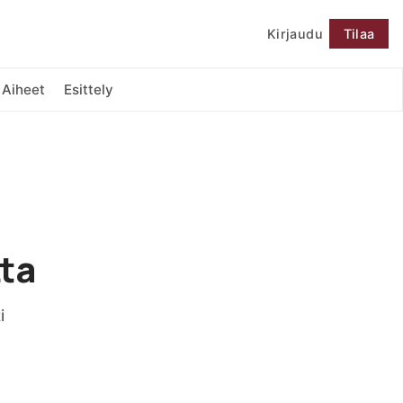
Kirjaudu
Tilaa
Seuraa
Aiheet
Esittely
ta
i