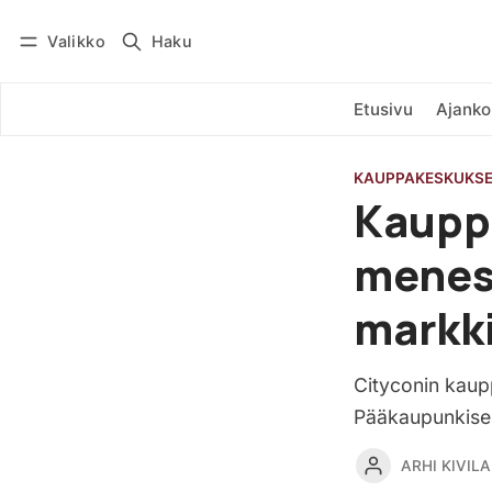
Valikko
Haku
Kirjaudu
Tilaa
Etusivu
Ajanko
KAUPPAKESKUKS
Kaupp
menes
markki
Cityconin kaup
Pääkaupunkiseu
ARHI KIVILA