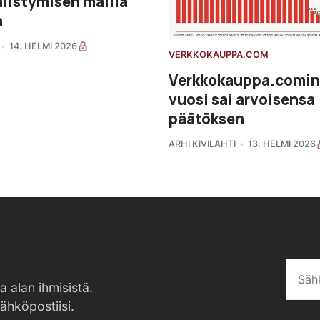
listymisen mallia
a
14. HELMI 2026
VERKKOKAUPPA.COM
Verkkokauppa.comin
vuosi sai arvoisensa
päätöksen
ARHI KIVILAHTI
13. HELMI 2026
a alan ihmisistä.
sähköpostiisi.