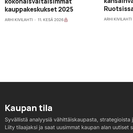
kansainvä
kokonaisvaltaisimmat
Ruotsiss
kauppakeskukset 2025
ARHI KIVILAHTI
ARHI KIVILAHTI
11. KESÄ 2026
Kaupan tila
Syvällistä analyysiä vähittäiskaupasta, strategioista j
Liity tilaajaksi ja saat uusimmat kaupan alan uutiset 