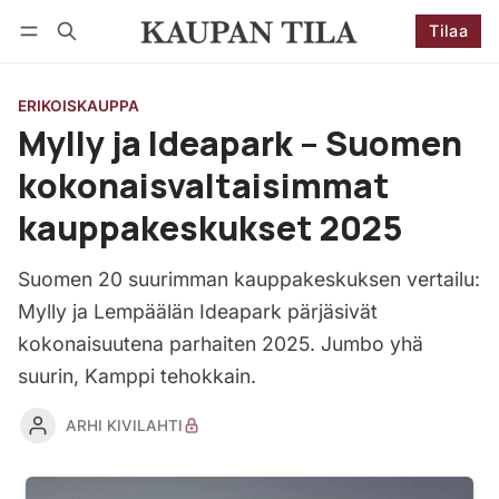
Tilaa
Seuraa
Kirjaudu
Tilaa
ERIKOISKAUPPA
Mylly ja Ideapark – Suomen
kokonaisvaltaisimmat
kauppakeskukset 2025
Suomen 20 suurimman kauppakeskuksen vertailu:
Mylly ja Lempäälän Ideapark pärjäsivät
kokonaisuutena parhaiten 2025. Jumbo yhä
suurin, Kamppi tehokkain.
ARHI KIVILAHTI