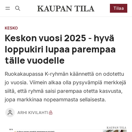
Tilaa
Seuraa
Kirjaudu
Tilaa
KESKO
Keskon vuosi 2025 - hyvä
loppukiri lupaa parempaa
tälle vuodelle
Ruokakaupassa K-ryhmän käännettä on odotettu
jo vuosia. Viimein alkaa olla pysyvämpiä merkkejä
siitä, että ryhmä saisi parempaa otetta kasvusta,
jopa markkinaa nopeammasta sellaisesta.
ARHI KIVILAHTI