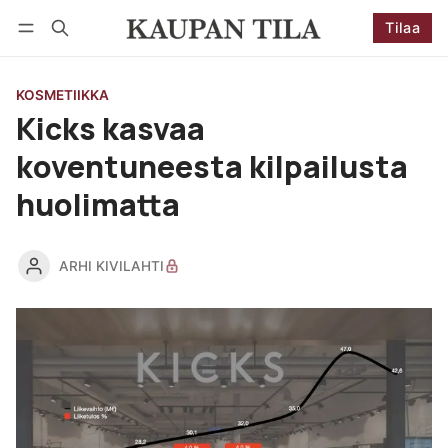
Tilaa
Seuraa
Kirjaudu
Tilaa
KOSMETIIKKA
Kicks kasvaa
koventuneesta kilpailusta
huolimatta
ARHI KIVILAHTI