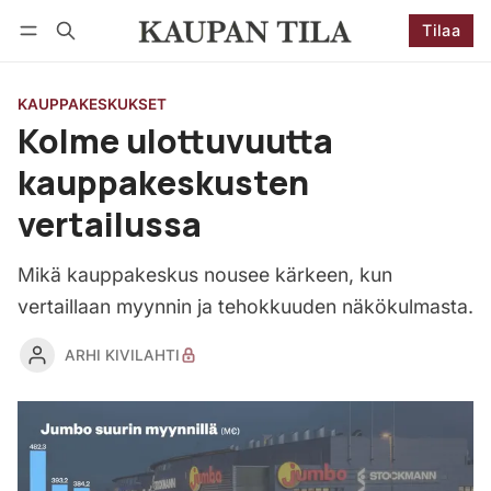
Tilaa
Seuraa
Kirjaudu
Tilaa
KAUPPAKESKUKSET
Kolme ulottuvuutta
kauppakeskusten
vertailussa
Mikä kauppakeskus nousee kärkeen, kun
vertaillaan myynnin ja tehokkuuden näkökulmasta.
ARHI KIVILAHTI