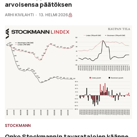
arvoisensa päätöksen
ARHI KIVILAHTI
13. HELMI 2026
STOCKMANN
Onko Stockmannin tavaratalojen käänne