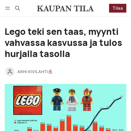
Tilaa
Seuraa
Kirjaudu
Tilaa
Lego teki sen taas, myynti
vahvassa kasvussa ja tulos
hurjalla tasolla
ARHI KIVILAHTI