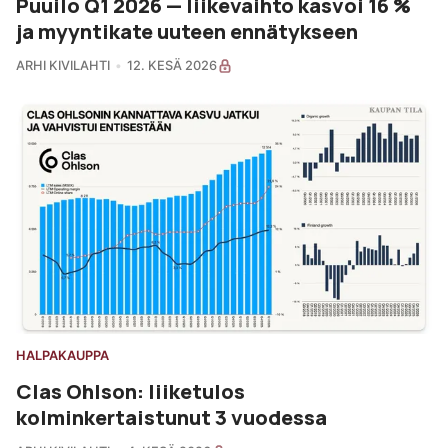
Puuilo Q1 2026 — liikevaihto kasvoi 16 %
ja myyntikate uuteen ennätykseen
ARHI KIVILAHTI
12. KESÄ 2026
HALPAKAUPPA
Clas Ohlson: liiketulos
kolminkertaistunut 3 vuodessa