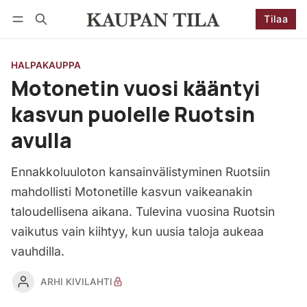
Tilaa
Seuraa
Kirjaudu
Tilaa
HALPAKAUPPA
Motonetin vuosi kääntyi
kasvun puolelle Ruotsin
avulla
Ennakkoluuloton kansainvälistyminen Ruotsiin
mahdollisti Motonetille kasvun vaikeanakin
taloudellisena aikana. Tulevina vuosina Ruotsin
vaikutus vain kiihtyy, kun uusia taloja aukeaa
vauhdilla.
ARHI KIVILAHTI