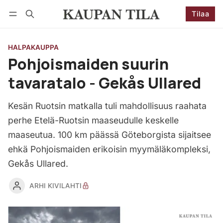
Tilaa
Seuraa
Kirjaudu
Tilaa
HALPAKAUPPA
Pohjoismaiden suurin
tavaratalo - Gekås Ullared
Kesän Ruotsin matkalla tuli mahdollisuus raahata
perhe Etelä-Ruotsin maaseudulle keskelle
maaseutua. 100 km päässä Göteborgista sijaitsee
ehkä Pohjoismaiden erikoisin myymäläkompleksi,
Gekås Ullared.
ARHI KIVILAHTI