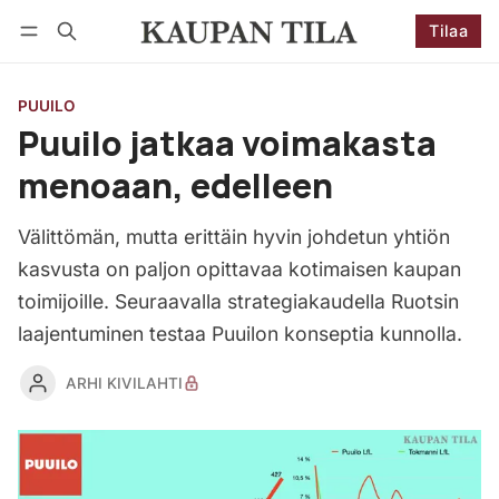
Tilaa
Seuraa
Kirjaudu
Tilaa
PUUILO
Puuilo jatkaa voimakasta
menoaan, edelleen
Välittömän, mutta erittäin hyvin johdetun yhtiön
kasvusta on paljon opittavaa kotimaisen kaupan
toimijoille. Seuraavalla strategiakaudella Ruotsin
laajentuminen testaa Puuilon konseptia kunnolla.
ARHI KIVILAHTI