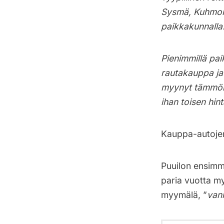
Sysmä, Kuhmoine
paikkakunnalla.
Pienimmillä pai
rautakauppa ja 
myynyt tämmöis
ihan toisen hin
Kauppa-autojen
Puuilon ensimm
paria vuotta m
myymälä, ”
van