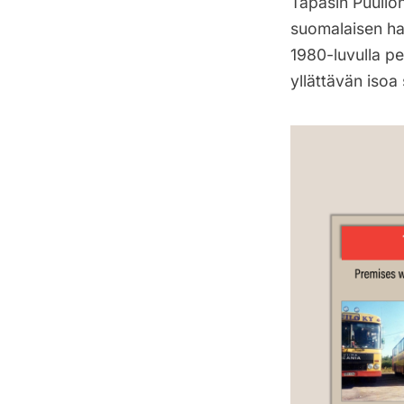
Tapasin Puuilon
suomalaisen hal
1980-luvulla pe
yllättävän iso