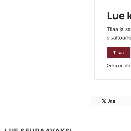
Lue k
Tilaa ja 
sisältöark
Tilaa
Onko sinulla j
Jaa
LUE SEURAAVAKSI