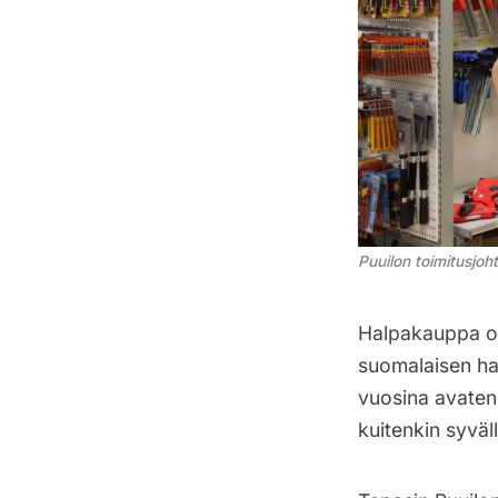
Puuilon toimitusjoh
Halpakauppa on
suomalaisen ha
vuosina avaten 
kuitenkin syväl