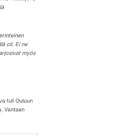
lä
erinteinen
ä oli. Ei ne
arjosivat myös
a tuli Ouluun
a, Vantaan