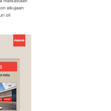
sta matkastaan
 on alkujaan
ri oli