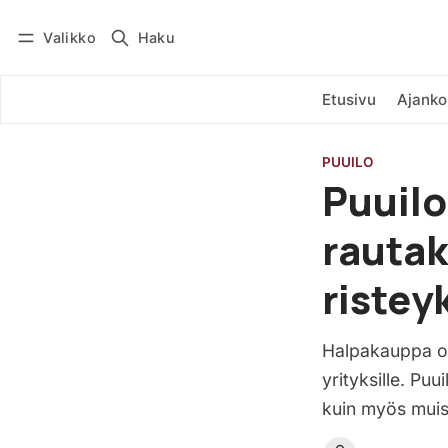
Valikko
Haku
Kirjaudu
Tilaa
Etusivu
Ajanko
PUUILO
Puuilo
rauta
ristey
Halpakauppa on
yrityksille. Pu
kuin myös muis