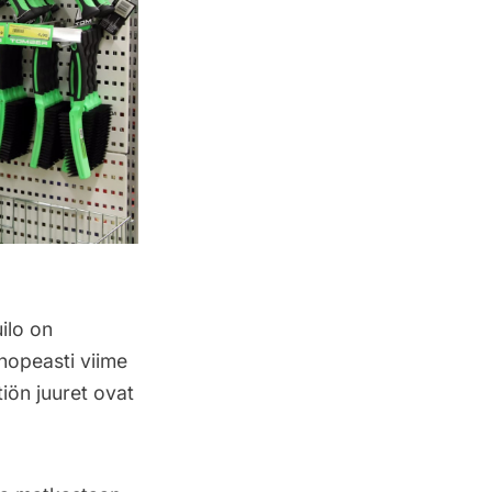
ilo on
nopeasti viime
tiön juuret ovat