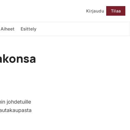
Kirjaudu
Tilaa
Seuraa
Aiheet
Esittely
rakonsa
n johdetuille
 rautakaupasta