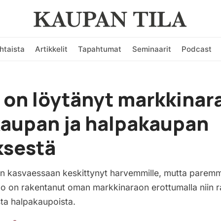
htaista
Artikkelit
Tapahtumat
Seminaarit
Podcast
 on löytänyt markkina
kaupan ja halpakaupan
ksestä
 kasvaessaan keskittynyt harvemmille, mutta paremmi
uilo on rakentanut oman markkinaraon erottumalla niin
ta halpakaupoista.