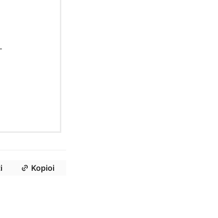
-
i
Kopioi