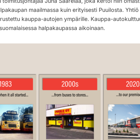
 toimitusjohtajaa Juha Saarelaa, joka kertoi niin oma
pakaupan maailmassa kuin erityisesti Puuilosta. Yhtiö
rustettu kauppa-autojen ympärille. Kauppa-autokulttuu
a suomalaisessa halpakaupassa aikoinaan.