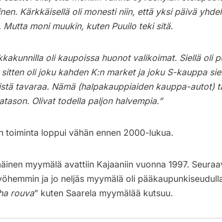
n. Kärkkäisellä oli monesti niin, että yksi päivä yhdel
 Mutta moni muukin, kuten Puuilo teki sitä.
kkakunnilla oli kaupoissa huonot valikoimat. Siellä oli p
sitten oli joku kahden K:n market ja joku S-kauppa siell
tä tavaraa. Nämä (halpakauppiaiden kauppa-autot) t
tatason. Olivat todella paljon halvempia.”
 toiminta loppui vähän ennen 2000-lukua.
äinen myymälä avattiin Kajaaniin vuonna 1997. Seuraav
yöhemmin ja jo neljäs myymälä oli pääkaupunkiseudull
ha rouva
” kuten Saarela myymälää kutsuu.