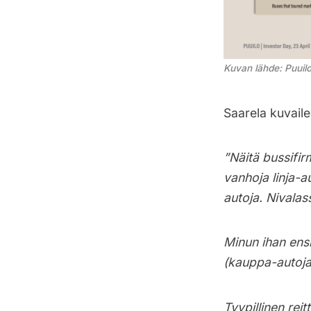
Kuvan lähde: Puui
Saarela kuvaile
”Näitä bussifir
vanhoja linja-a
autoja. Nivalass
Minun ihan ensi
(kauppa-autoja)
Tyypillinen reit