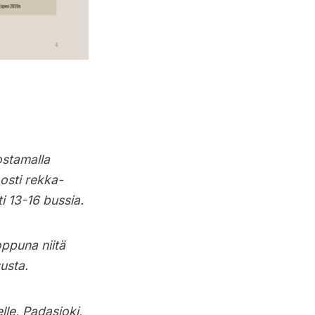
ostamalla
 osti rekka-
ti 13-16 bussia.
oppuna niitä
susta.
elle, Padasjoki,