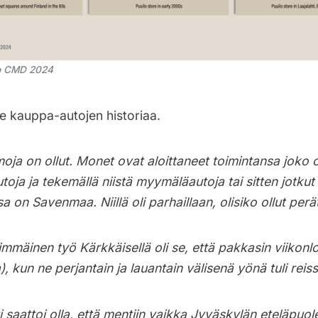
lo CMD 2024
e kauppa-autojen historiaa.
moja on ollut. Monet ovat aloittaneet toimintansa joko 
utoja ja tekemällä niistä myymäläautoja tai sitten jotkut
a on Savenmaa. Niillä oli parhaillaan, olisiko ollut perä
mmäinen työ Kärkkäisellä oli se, että pakkasin viikonl
, kun ne perjantain ja lauantain välisenä yönä tuli reis
ti saattoi olla, että mentiin vaikka Jyväskylän eteläpuol