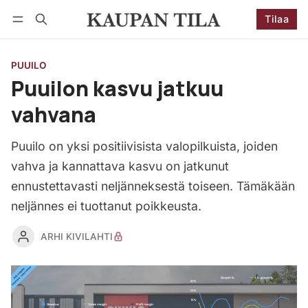
Tilaa
Seuraa
Kirjaudu
Tilaa
PUUILO
Puuilon kasvu jatkuu
vahvana
Puuilo on yksi positiivisista valopilkuista, joiden
vahva ja kannattava kasvu on jatkunut
ennustettavasti neljänneksestä toiseen. Tämäkään
neljännes ei tuottanut poikkeusta.
ARHI KIVILAHTI