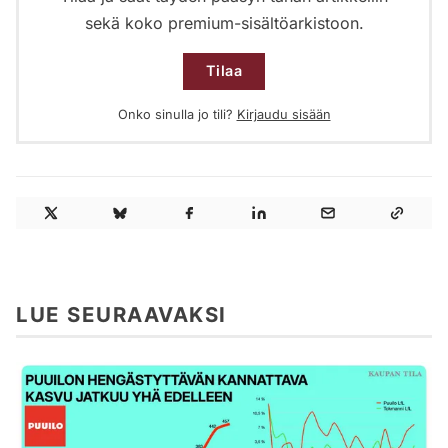
sekä koko premium-sisältöarkistoon.
Tilaa
Onko sinulla jo tili?
Kirjaudu sisään
LUE SEURAAVAKSI