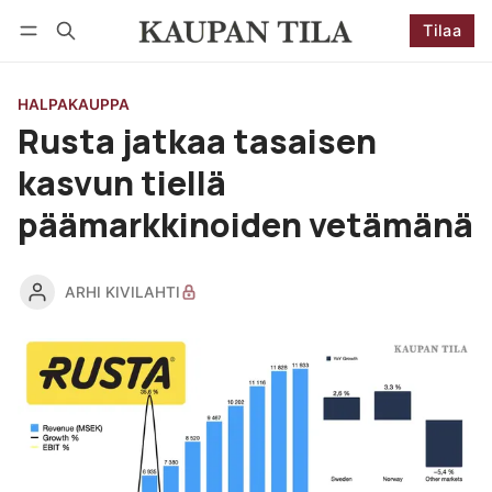
Tilaa
Seuraa
Kirjaudu
Tilaa
HALPAKAUPPA
Rusta jatkaa tasaisen
kasvun tiellä
päämarkkinoiden vetämänä
ARHI KIVILAHTI