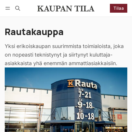
Tilaa
Seuraa
Kirjaudu
Tilaa
Rautakauppa
Yksi erikoiskaupan suurimmista toimialoista, joka
on nopeasti teknistynyt ja siirtynyt kuluttaja-
asiakkaista yhä enemmän ammattiasiakkaisiin.