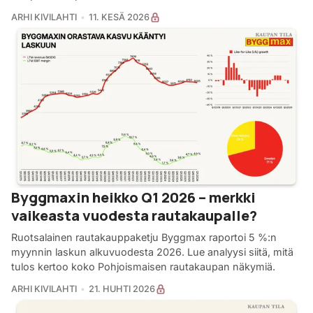
ARHI KIVILAHTI
11. KESÄ 2026
Byggmaxin heikko Q1 2026 – merkki
vaikeasta vuodesta rautakaupalle?
Ruotsalainen rautakauppaketju Byggmax raportoi 5 %:n
myynnin laskun alkuvuodesta 2026. Lue analyysi siitä, mitä
tulos kertoo koko Pohjoismaisen rautakaupan näkymiä.
ARHI KIVILAHTI
21. HUHTI 2026