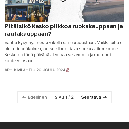
Pitäisikö Kesko pilkkoa ruokakauppaan ja
rautakauppaan?
Vanha kysymys nousi viikolla esille uudestaan. Vaikka aihe ei
ole todennäköinen, on se kiinnostava spekulaation kohde.
Kesko on tänä päivänä aiempaa selvemmin jakautunut
kahteen osaan.
ARHI KIVILAHTI
20. JOULU 2024
Sivu 1 / 2
Edellinen
Seuraava