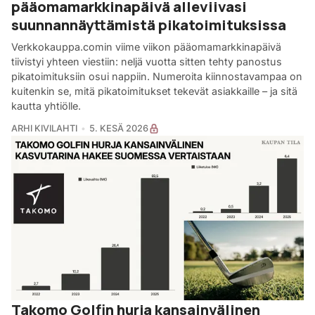
pääomamarkkinapäivä alleviivasi
suunnannäyttämistä pikatoimituksissa
Verkkokauppa.comin viime viikon pääomamarkkinapäivä
tiivistyi yhteen viestiin: neljä vuotta sitten tehty panostus
pikatoimituksiin osui nappiin. Numeroita kiinnostavampaa on
kuitenkin se, mitä pikatoimitukset tekevät asiakkaille – ja sitä
kautta yhtiölle.
ARHI KIVILAHTI
5. KESÄ 2026
Takomo Golfin hurja kansainvälinen