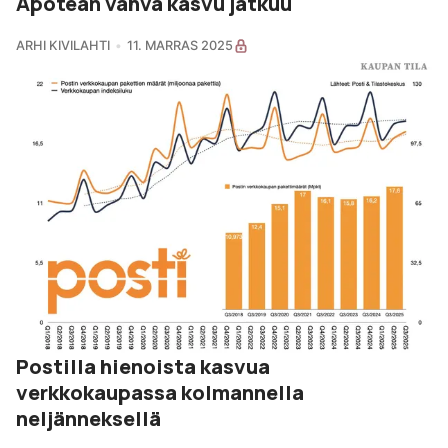
Apotean vahva kasvu jatkuu
ARHI KIVILAHTI
11. MARRAS 2025
Postilla hienoista kasvua
verkkokaupassa kolmannella
neljänneksellä