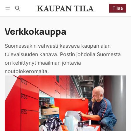
Tilaa
Seuraa
Kirjaudu
Tilaa
Verkkokauppa
Suomessakin vahvasti kasvava kaupan alan
tulevaisuuden kanava. Postin johdolla Suomesta
on kehittynyt maailman johtavia
noutolokeromaita.