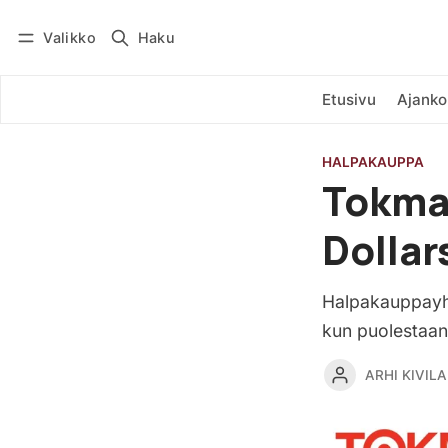
Valikko
Haku
Kirjaudu
Tilaa
Etusivu
Ajanko
HALPAKAUPPA
Tokma
Dollar
Halpakauppayht
kun puolestaan
ARHI KIVILA