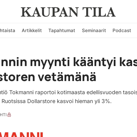
htaista
Artikkelit
Tapahtumat
Seminaarit
Podcast
nnin myynti kääntyi ka
storen vetämänä
iö Tokmanni raportoi kotimaasta edellisvuoden tasois
 Ruotsissa Dollarstore kasvoi hieman yli 3%.
HTI