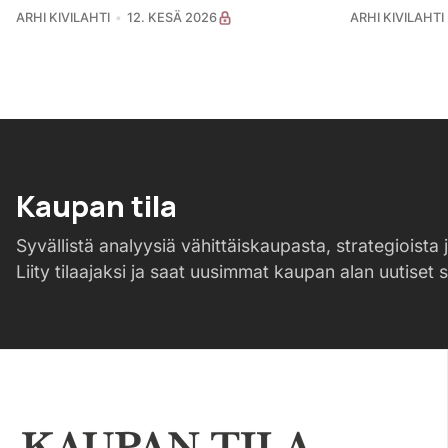
ARHI KIVILAHTI
12. KESÄ 2026
ARHI KIVILAHTI
Kaupan tila
Syvällistä analyysiä vähittäiskaupasta, strategioista j
Liity tilaajaksi ja saat uusimmat kaupan alan uutiset 