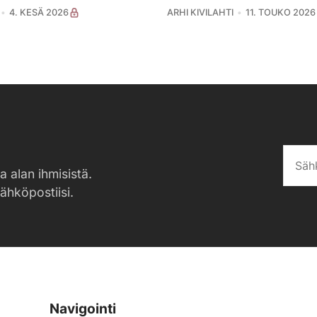
4. KESÄ 2026
ARHI KIVILAHTI
11. TOUKO 2026
a alan ihmisistä.
sähköpostiisi.
Navigointi