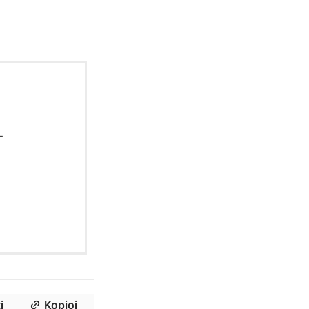
-
i
Kopioi