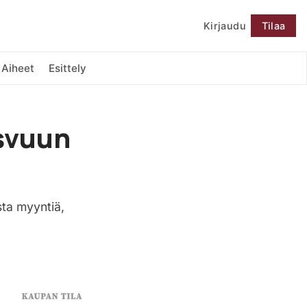
Kirjaudu
Tilaa
Seuraa
Aiheet
Esittely
svuun
ta myyntiä,