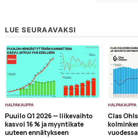
LUE SEURAAVAKSI
HALPAKAUPPA
HALPAKAUPPA
Puuilo Q1 2026 — liikevaihto
Clas Ohls
kasvoi 16 % ja myyntikate
kolminker
uuteen ennätykseen
vuodessa