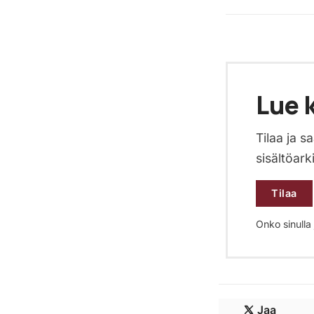
Lue k
Tilaa ja 
sisältöark
Tilaa
Onko sinulla j
Jaa