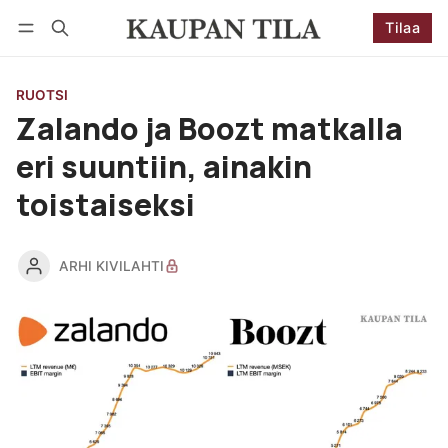
Tilaa
Seuraa
Kirjaudu
Tilaa
RUOTSI
Zalando ja Boozt matkalla
eri suuntiin, ainakin
toistaiseksi
ARHI KIVILAHTI