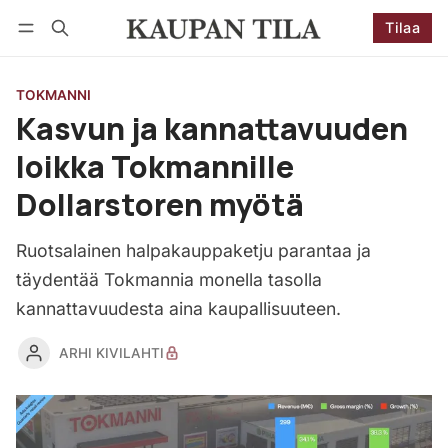
Tilaa
Seuraa
Kirjaudu
Tilaa
TOKMANNI
Kasvun ja kannattavuuden
loikka Tokmannille
Dollarstoren myötä
Ruotsalainen halpakauppaketju parantaa ja
täydentää Tokmannia monella tasolla
kannattavuudesta aina kaupallisuuteen.
ARHI KIVILAHTI