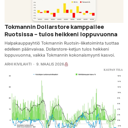
Tokmannin Dollarstore kamppailee
Ruotsissa – tulos heikkeni loppuvuonna
Halpakauppayhtiö Tokmannin Ruotsin-liiketoiminta tuottaa
edelleen päänvaivaa. Dollarstore-ketjun tulos heikkeni
loppuvuonna, vaikka Tokmannin kokonaismyynti kasvoi.
ARHI KIVILAHTI
9. MAALIS 2026