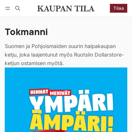
Tilaa
Seuraa
Kirjaudu
Tilaa
Tokmanni
Suomen ja Pohjoismaiden suurin halpakaupan
ketju, joka laajentunut myös Ruotsiin Dollarstore-
ketjun ostamisen myötä.