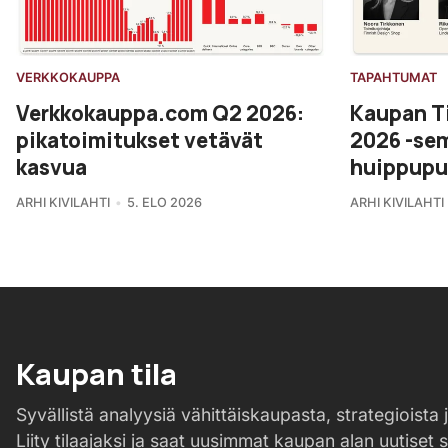
VERKKOKAUPPA
TAPAHTUMAT
Verkkokauppa.com Q2 2026:
Kaupan T
pikatoimitukset vetävät
2026 -se
kasvua
huippupu
ARHI KIVILAHTI
5. ELO 2026
ARHI KIVILAHTI
Kaupan tila
Syvällistä analyysiä vähittäiskaupasta, strategioista j
Liity tilaajaksi ja saat uusimmat kaupan alan uutiset 