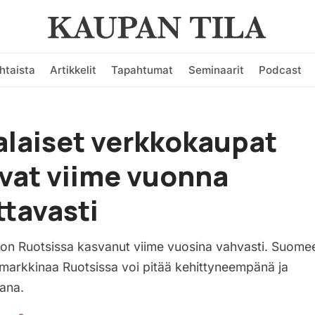
htaista
Artikkelit
Tapahtumat
Seminaarit
Podcast
laiset verkkokaupat
vat viime vuonna
tavasti
n Ruotsissa kasvanut viime vuosina vahvasti. Suome
arkkinaa Ruotsissa voi pitää kehittyneempänä ja
ana.