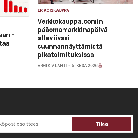
ERIKOISKAUPPA
Verkkokauppa.comin
pääomamarkkinapäivä
aan –
alleviivasi
taa
suunnannäyttämistä
pikatoimituksissa
ARHI KIVILAHTI
5. KESÄ 2026
Tilaa