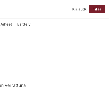
Kirjaudu
Tilaa
Seuraa
Aiheet
Esittely
en verrattuna