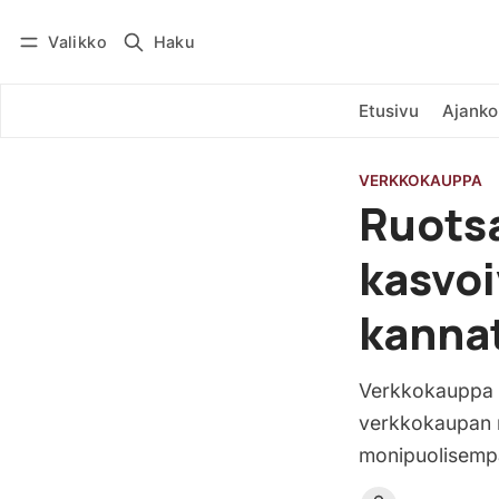
Valikko
Haku
Kirjaudu
Tilaa
Etusivu
Ajanko
VERKKOKAUPPA
Ruotsa
kasvoi
kannat
Verkkokauppa o
verkkokaupan m
monipuolisemp