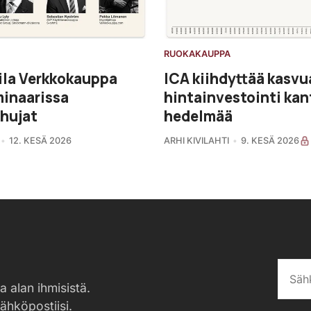
RUOKAKAUPPA
ila Verkkokauppa
ICA kiihdyttää kasvu
minaarissa
hintainvestointi kan
hujat
hedelmää
12. KESÄ 2026
ARHI KIVILAHTI
9. KESÄ 2026
a alan ihmisistä.
sähköpostiisi.