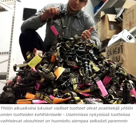
Yhtiön alkuaikoina lukuisat vialliset tuotteet olivat avaintekijä yhtiön 
omien tuotteiden kehittämiselle - Useinmissa nykyisissä tuotteissa 
vaihtelevat olosuhteet on huomioitu aiempaa selkeästi paremmin