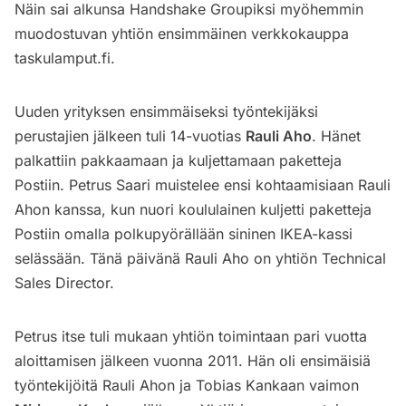
Näin sai alkunsa Handshake Groupiksi myöhemmin
muodostuvan yhtiön ensimmäinen verkkokauppa
taskulamput.fi.
Uuden yrityksen ensimmäiseksi työntekijäksi
perustajien jälkeen tuli 14-vuotias
Rauli Aho
. Hänet
palkattiin pakkaamaan ja kuljettamaan paketteja
Postiin. Petrus Saari muistelee ensi kohtaamisiaan Rauli
Ahon kanssa, kun nuori koululainen kuljetti paketteja
Postiin omalla polkupyörällään sininen IKEA-kassi
selässään. Tänä päivänä Rauli Aho on yhtiön Technical
Sales Director.
Petrus itse tuli mukaan yhtiön toimintaan pari vuotta
aloittamisen jälkeen vuonna 2011. Hän oli ensimäisiä
työntekijöitä Rauli Ahon ja Tobias Kankaan vaimon