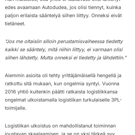
edes avaamaan Autodudea, jos olisi tiennyt, kuinka
paljon erilaista sääntelyä siihen liittyy. Onneksi eivät
tietäneet.
"Jos me oltaisiin silloin perustamisvaiheessa tiedetty
kaikki se sääntely, mitä niihin liittyy, ei varmaan olisi
siihen lähdetty. Mutta onneksi ei tiedetty ja lähdettiin."
Aiemmin asioita oli tehty yrittäjämäisellä hengellä ja
ratkottu sitä mukaan, kun ongelmia syntyi. Vuonna
2016 yhtiö kuitenkin päätti ratkaista logistiikkansa
ongelmat ulkoistamalla logistiikan turkulaiselle 3PL-
toimijalle.
Logistiikan ulkoistus on mahdollistanut toiminnan
joustavan skaalaamisen, ja se on yksi tärkeä syy