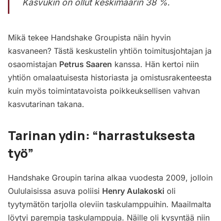
Kasvukin on ollut keskimäärin 38 %.
Mikä tekee Handshake Groupista näin hyvin
kasvaneen? Tästä keskustelin yhtiön toimitusjohtajan ja
osaomistajan
Petrus Saaren
kanssa. Hän kertoi niin
yhtiön omalaatuisesta historiasta ja omistusrakenteesta
kuin myös toimintatavoista poikkeuksellisen vahvan
kasvutarinan takana.
Tarinan ydin: “harrastuksesta
työ”
Handshake Groupin tarina alkaa vuodesta 2009, jolloin
Oululaisissa asuva poliisi
Henry Aulakoski
oli
tyytymätön tarjolla oleviin taskulamppuihin. Maailmalta
löytyi parempia taskulamppuja. Näille oli kysyntää niin