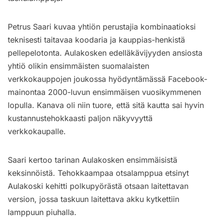
Petrus Saari kuvaa yhtiön perustajia kombinaatioksi
teknisesti taitavaa koodaria ja kauppias-henkistä
pellepelotonta. Aulakosken edelläkävijyyden ansiosta
yhtiö olikin ensimmäisten suomalaisten
verkkokauppojen joukossa hyödyntämässä Facebook-
mainontaa 2000-luvun ensimmäisen vuosikymmenen
lopulla. Kanava oli niin tuore, että sitä kautta sai hyvin
kustannustehokkaasti paljon näkyvyyttä
verkkokaupalle.
Saari kertoo tarinan Aulakosken ensimmäisistä
keksinnöistä. Tehokkaampaa otsalamppua etsinyt
Aulakoski kehitti polkupyörästä otsaan laitettavan
version, jossa taskuun laitettava akku kytkettiin
lamppuun piuhalla.