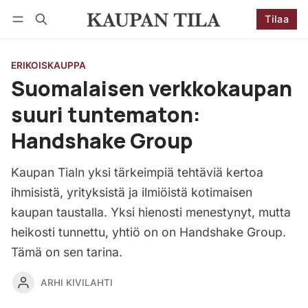
Tilaa
Seuraa
Kirjaudu
Tilaa
ERIKOISKAUPPA
Suomalaisen verkkokaupan
suuri tuntematon:
Handshake Group
Kaupan Tialn yksi tärkeimpiä tehtäviä kertoa
ihmisistä, yrityksistä ja ilmiöistä kotimaisen
kaupan taustalla. Yksi hienosti menestynyt, mutta
heikosti tunnettu, yhtiö on on Handshake Group.
Tämä on sen tarina.
ARHI KIVILAHTI