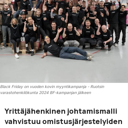
Black Friday on vuoden kovin myyntikampanja - Ruotsin 
varastohenkilökunta 2024 BF-kampanjan jälkeen
Yrittäjähenkinen johtamismalli
vahvistuu omistusjärjestelyiden