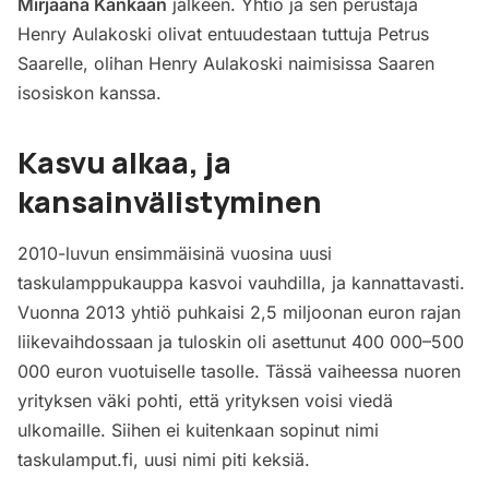
Mirjaana Kankaan
jälkeen. Yhtiö ja sen perustaja
Henry Aulakoski olivat entuudestaan tuttuja Petrus
Saarelle, olihan Henry Aulakoski naimisissa Saaren
isosiskon kanssa.
Kasvu alkaa, ja
kansainvälistyminen
2010-luvun ensimmäisinä vuosina uusi
taskulamppukauppa kasvoi vauhdilla, ja kannattavasti.
Vuonna 2013 yhtiö puhkaisi 2,5 miljoonan euron rajan
liikevaihdossaan ja tuloskin oli asettunut 400 000–500
000 euron vuotuiselle tasolle. Tässä vaiheessa nuoren
yrityksen väki pohti, että yrityksen voisi viedä
ulkomaille. Siihen ei kuitenkaan sopinut nimi
taskulamput.fi, uusi nimi piti keksiä.