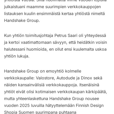
julkaistuani maamme suurimpien verkkokauppojen
listauksen kuulin ensimmäistä kertaa yhtiöstä nimeltä
Handshake Group.
Kun yhtiön toimitusjohtaja Petrus Saari oli yhteydessä
ja kertoi vaatimattomaan sävyyn, että heidätkin voisin
halutessani huomioida, en ollut ensi kuulemalta uskoa
yhtiön lukuja.
Handshake Group on emoyhtiö kolmelle
verkkokaupalle: Valostore, Autodude ja Dinox sekä
näiden kansainvälisiä verkkokauppoja. Itsenäisinä
yhtiöt eivät olisi kotimaisen verkkokaupan kärkipäätä,
mutta yhteenlaskettuna Handshake Group nousee
vuoden 2025 luvuilla hätyyttelemään Finnish Design
Shopia Suomen suurimpana puhtaana