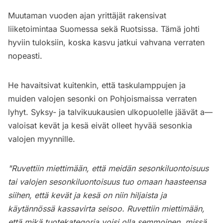
Muutaman vuoden ajan yrittäjät rakensivat
liiketoimintaa Suomessa sekä Ruotsissa. Tämä johti
hyviin tuloksiin, koska kasvu jatkui vahvana verraten
nopeasti.
He havaitsivat kuitenkin, että taskulamppujen ja
muiden valojen sesonki on Pohjoismaissa verraten
lyhyt. Syksy- ja talvikuukausien ulkopuolelle jäävät a—
valoisat kevät ja kesä eivät olleet hyvää sesonkia
valojen myynnille.
"Ruvettiin miettimään, että meidän sesonkiluontoisuus
tai valojen sesonkiluontoisuus tuo omaan haasteensa
siihen, että kevät ja kesä on niin hiljaista ja
käytännössä kassavirta seisoo. Ruvettiin miettimään,
että mikä tuotekategoria voisi olla semmoinen, missä