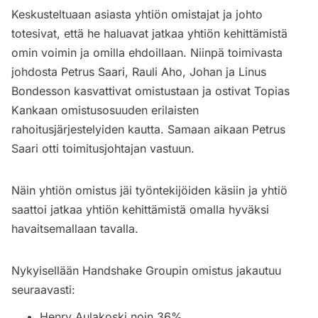
Keskusteltuaan asiasta yhtiön omistajat ja johto
totesivat, että he haluavat jatkaa yhtiön kehittämistä
omin voimin ja omilla ehdoillaan. Niinpä toimivasta
johdosta Petrus Saari, Rauli Aho, Johan ja Linus
Bondesson kasvattivat omistustaan ja ostivat Topias
Kankaan omistusosuuden erilaisten
rahoitusjärjestelyiden kautta. Samaan aikaan Petrus
Saari otti toimitusjohtajan vastuun.
Näin yhtiön omistus jäi työntekijöiden käsiin ja yhtiö
saattoi jatkaa yhtiön kehittämistä omalla hyväksi
havaitsemallaan tavalla.
Nykyisellään Handshake Groupin omistus jakautuu
seuraavasti:
Henry Aulakoski noin 36%