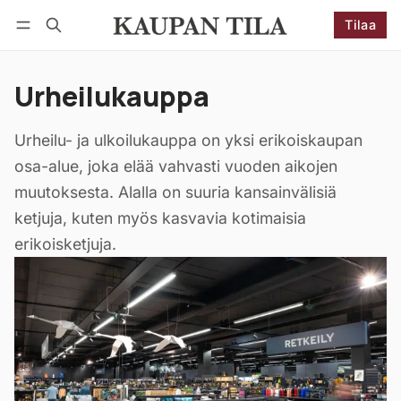
Tilaa
Seuraa
Kirjaudu
Tilaa
Urheilukauppa
Urheilu- ja ulkoilukauppa on yksi erikoiskaupan
osa-alue, joka elää vahvasti vuoden aikojen
muutoksesta. Alalla on suuria kansainvälisiä
ketjuja, kuten myös kasvavia kotimaisia
erikoisketjuja.