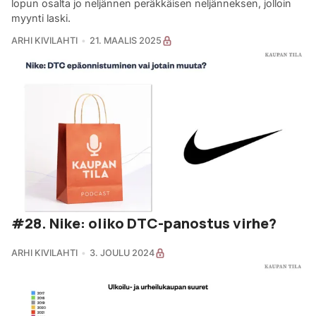
lopun osalta jo neljännen peräkkäisen neljänneksen, jolloin
myynti laski.
ARHI KIVILAHTI
21. MAALIS 2025
#28. Nike: oliko DTC-panostus virhe?
ARHI KIVILAHTI
3. JOULU 2024