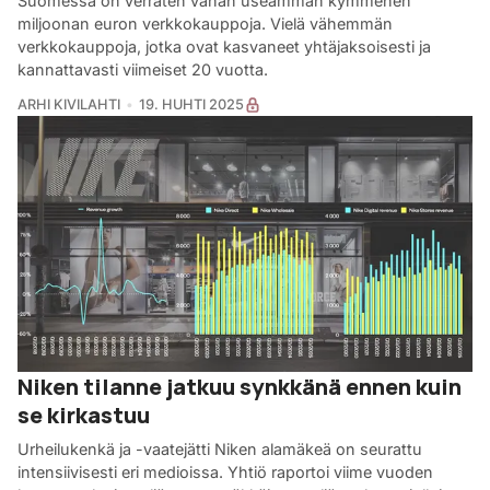
Suomessa on verraten vähän useamman kymmenen
miljoonan euron verkkokauppoja. Vielä vähemmän
verkkokauppoja, jotka ovat kasvaneet yhtäjaksoisesti ja
kannattavasti viimeiset 20 vuotta.
ARHI KIVILAHTI
19. HUHTI 2025
Niken tilanne jatkuu synkkänä ennen kuin
se kirkastuu
Urheilukenkä ja -vaatejätti Niken alamäkeä on seurattu
intensiivisesti eri medioissa. Yhtiö raportoi viime vuoden