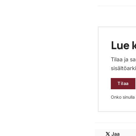
Lue k
Tilaa ja 
sisältöark
Tilaa
Onko sinulla j
Jaa