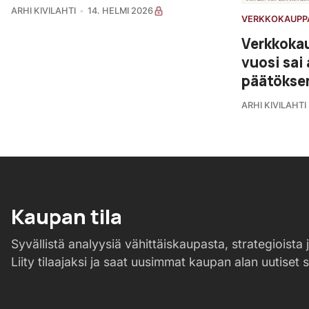
ARHI KIVILAHTI
14. HELMI 2026
VERKKOKAUPP
Verkkoka
vuosi sai
päätökse
ARHI KIVILAHTI
Kaupan tila
Syvällistä analyysiä vähittäiskaupasta, strategioista j
Liity tilaajaksi ja saat uusimmat kaupan alan uutiset 