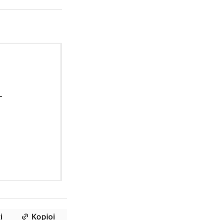
-
i
Kopioi