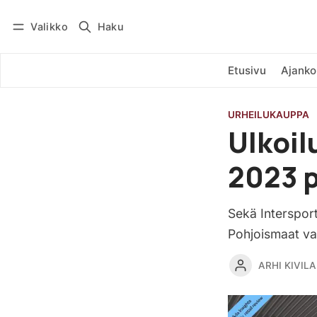
Valikko
Haku
Kirjaudu
Tilaa
Etusivu
Ajanko
URHEILUKAUPPA
Ulkoil
2023 p
Sekä Interspor
Pohjoismaat va
ARHI KIVILA