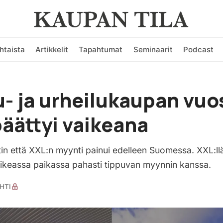
htaista
Artikkelit
Tapahtumat
Seminaarit
Podcast
u- ja urheilukaupan vuo
äättyi vaikeana
tin että XXL:n myynti painui edelleen Suomessa. XXL:ll
ikeassa paikassa pahasti tippuvan myynnin kanssa.
HTI