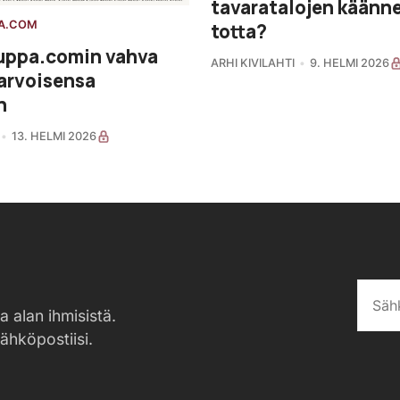
tavaratalojen käänne
A.COM
totta?
uppa.comin vahva
ARHI KIVILAHTI
9. HELMI 2026
 arvoisensa
n
13. HELMI 2026
a alan ihmisistä.
sähköpostiisi.