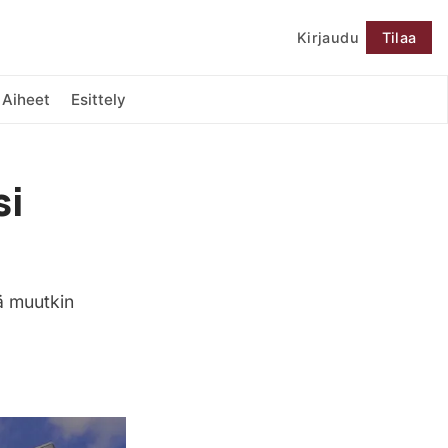
Kirjaudu
Tilaa
Seuraa
Aiheet
Esittely
si
ä muutkin