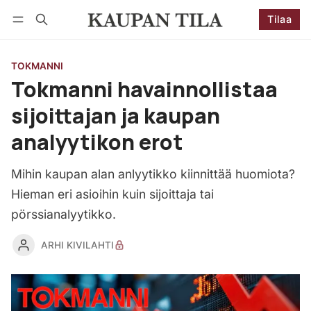
Tilaa
Seuraa
Kirjaudu
Tilaa
TOKMANNI
Tokmanni havainnollistaa
sijoittajan ja kaupan
analyytikon erot
Mihin kaupan alan anlyytikko kiinnittää huomiota?
Hieman eri asioihin kuin sijoittaja tai
pörssianalyytikko.
ARHI KIVILAHTI