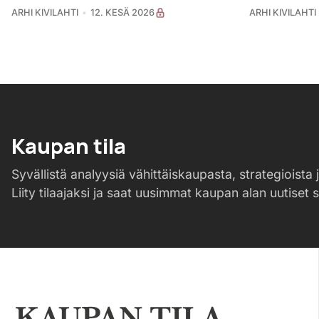
ARHI KIVILAHTI
12. KESÄ 2026
ARHI KIVILAHTI
Kaupan tila
Syvällistä analyysiä vähittäiskaupasta, strategioista j
Liity tilaajaksi ja saat uusimmat kaupan alan uutiset 