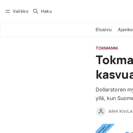
Valikko
Haku
Kirjaudu
Tilaa
Etusivu
Ajanko
TOKMANNI
Tokman
kasvu
Dollarstoren m
yllä, kun Suom
ARHI KIVILA