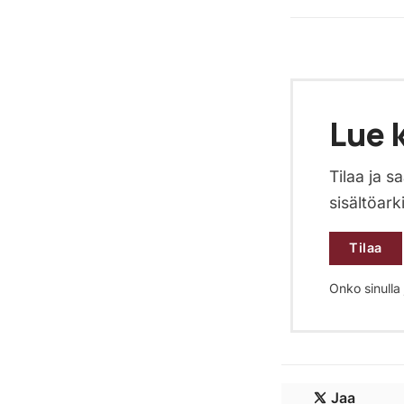
Lue k
Tilaa ja 
sisältöark
Tilaa
Onko sinulla j
Jaa