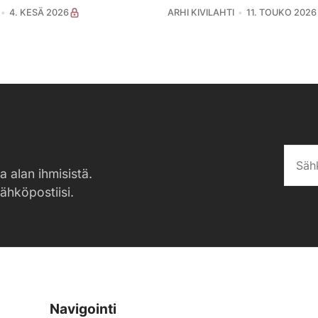
4. KESÄ 2026
ARHI KIVILAHTI
11. TOUKO 2026
a alan ihmisistä.
sähköpostiisi.
Navigointi