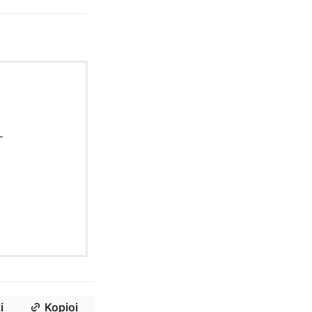
-
i
Kopioi