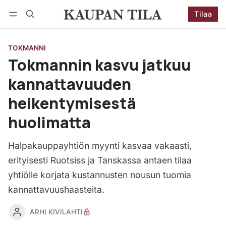
Tilaa
Seuraa
Kirjaudu
Tilaa
TOKMANNI
Tokmannin kasvu jatkuu
kannattavuuden
heikentymisestä
huolimatta
Halpakauppayhtiön myynti kasvaa vakaasti,
erityisesti Ruotsiss ja Tanskassa antaen tilaa
yhtiölle korjata kustannusten nousun tuomia
kannattavuushaasteita.
ARHI KIVILAHTI