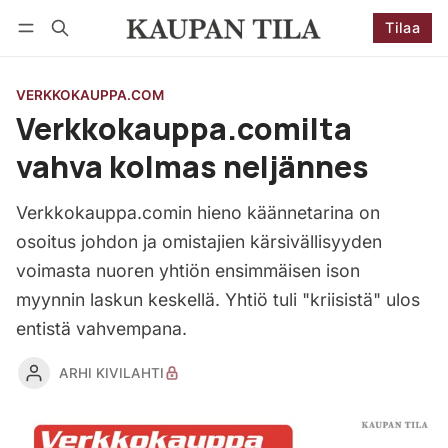
Tilaa
Seuraa
Kirjaudu
Tilaa
VERKKOKAUPPA.COM
Verkkokauppa.comilta
vahva kolmas neljännes
Verkkokauppa.comin hieno käännetarina on
osoitus johdon ja omistajien kärsivällisyyden
voimasta nuoren yhtiön ensimmäisen ison
myynnin laskun keskellä. Yhtiö tuli "kriisistä" ulos
entistä vahvempana.
ARHI KIVILAHTI