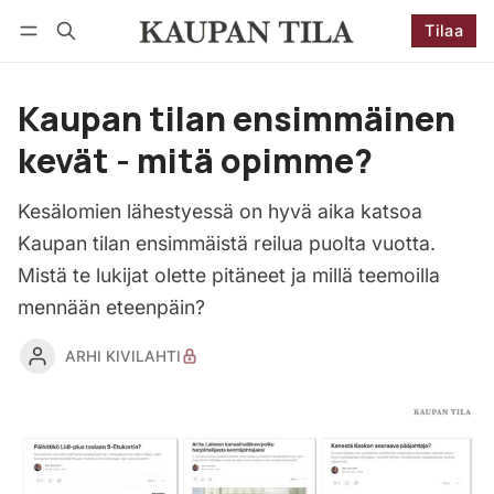
Tilaa
Seuraa
Kirjaudu
Tilaa
Kaupan tilan ensimmäinen
kevät - mitä opimme?
Kesälomien lähestyessä on hyvä aika katsoa
Kaupan tilan ensimmäistä reilua puolta vuotta.
Mistä te lukijat olette pitäneet ja millä teemoilla
mennään eteenpäin?
ARHI KIVILAHTI