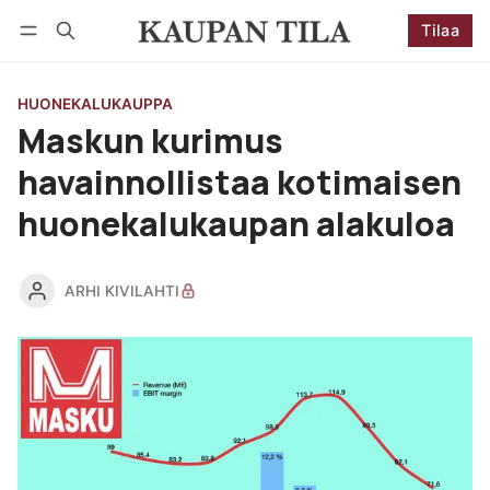
Tilaa
Seuraa
Kirjaudu
Tilaa
HUONEKALUKAUPPA
Maskun kurimus
havainnollistaa kotimaisen
huonekalukaupan alakuloa
ARHI KIVILAHTI