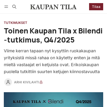
Tilaa
Seuraa
Kirjaudu
Tilaa
TUTKIMUKSET
Toinen Kaupan Tila x Bilendi
-tutkimus, Q4/2025
Viime kerran tapaan nyt kysyttiin ruokakaupan
yrityksistä missä rahaa on käytetty eniten ja mitä
mieltä vastaajat eri ketjuista ovat. Erikoiskaupan
puolella tutkittiin suurten ketjujen kiinnostavuutta
ARHI KIVILAHTI