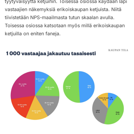
tyytyväisyyttä ketjuihin. Toisessa osiossa käydään läpi
vastaajien näkemyksiä erikoiskaupan ketjuista. Niitä
tiivistetään NPS-maailmasta tutun skaalan avulla.
Toisessa osiossa katsotaan myös millä erikoiskaupan
ketjuilla on eniten faneja.