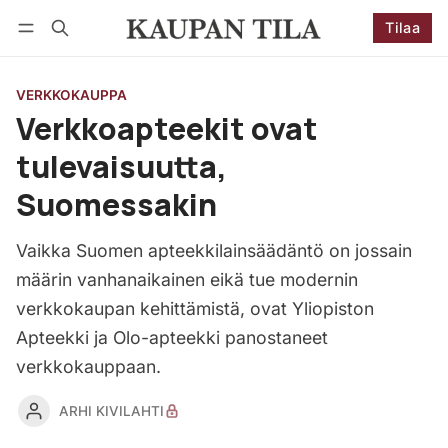
Tilaa
Seuraa
Kirjaudu
Tilaa
VERKKOKAUPPA
Verkkoapteekit ovat
tulevaisuutta,
Suomessakin
Vaikka Suomen apteekkilainsäädäntö on jossain
määrin vanhanaikainen eikä tue modernin
verkkokaupan kehittämistä, ovat Yliopiston
Apteekki ja Olo-apteekki panostaneet
verkkokauppaan.
ARHI KIVILAHTI