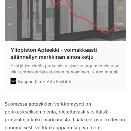
Yliopiston Apteekki - voimakkaasti
säännellyn markkinan ainoa ketju
Yksi järjestelmän purkamista ajavista argumenteista on
ollut apteekkarijärjestelmän purkaminen. Kuten muualla
vähittäiskaupassa aiemmin, ketjuuntuminen tuo
Kaupan tila
Arhi Kivilahti
kustannussäästöjä, kun toiminnan volyymejä on
mahdollista keskittää.
Suomessa apteekkien verkkomyynti on
poikkeuksellisen pientä, oletettavasti yksittäisiä
prosentteja koko markkinasta. Lääkkeet ovat kuitenkin
erinomaisesti verkkokauppaan sopiva tuote.