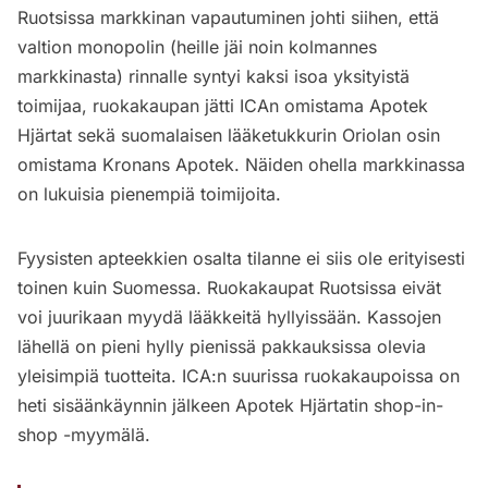
Ruotsissa markkinan vapautuminen johti siihen, että
valtion monopolin (heille jäi noin kolmannes
markkinasta) rinnalle syntyi kaksi isoa yksityistä
toimijaa, ruokakaupan jätti ICAn omistama Apotek
Hjärtat sekä suomalaisen lääketukkurin Oriolan osin
omistama Kronans Apotek. Näiden ohella markkinassa
on lukuisia pienempiä toimijoita.
Fyysisten apteekkien osalta tilanne ei siis ole erityisesti
toinen kuin Suomessa. Ruokakaupat Ruotsissa eivät
voi juurikaan myydä lääkkeitä hyllyissään. Kassojen
lähellä on pieni hylly pienissä pakkauksissa olevia
yleisimpiä tuotteita. ICA:n suurissa ruokakaupoissa on
heti sisäänkäynnin jälkeen Apotek Hjärtatin shop-in-
shop -myymälä.