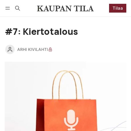
Tilaa
Seuraa
Kirjaudu
Tilaa
#7: Kiertotalous
ARHI KIVILAHTI