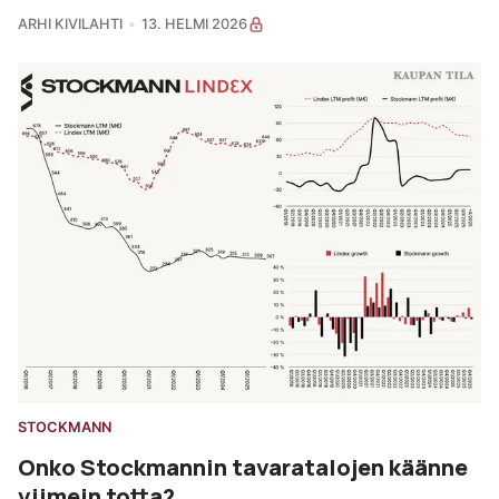
ARHI KIVILAHTI
13. HELMI 2026
STOCKMANN
Onko Stockmannin tavaratalojen käänne
viimein totta?