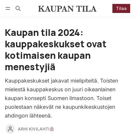
Tilaa
Seuraa
Kirjaudu
Tilaa
Kaupan tila 2024:
kauppakeskukset ovat
kotimaisen kaupan
menestyjiä
Kauppakeskukset jakavat mielipiteitä. Toisten
mielestä kauppakeskus on juuri oikeanlainen
kaupan konsepti Suomen ilmastoon. Toiset
puolestaan näkevät ne kaupunkikeskustojen
ahdingon lähteenä.
ARHI KIVILAHTI