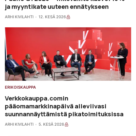
ja myyntikate uuteen ennätykseen
ARHI KIVILAHTI
12. KESÄ 2026
ERIKOISKAUPPA
Verkkokauppa.comin
pääomamarkkinapäivä alleviivasi
suunnannäyttämistä pikatoimituksissa
ARHI KIVILAHTI
5. KESÄ 2026