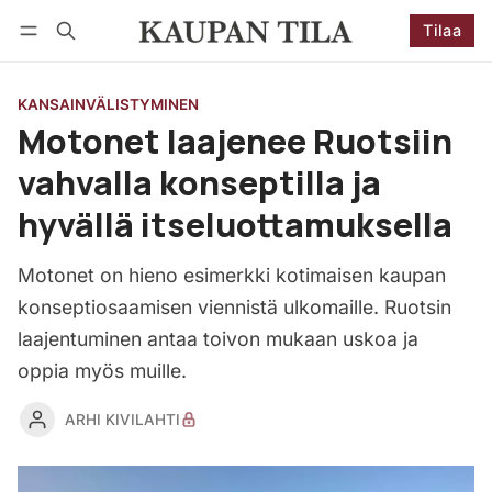
Tilaa
Seuraa
Kirjaudu
Tilaa
KANSAINVÄLISTYMINEN
Motonet laajenee Ruotsiin
vahvalla konseptilla ja
hyvällä itseluottamuksella
Motonet on hieno esimerkki kotimaisen kaupan
konseptiosaamisen viennistä ulkomaille. Ruotsin
laajentuminen antaa toivon mukaan uskoa ja
oppia myös muille.
ARHI KIVILAHTI