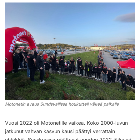
Motonetin avaus Sundsvallissa houkutteli väkeä paikalle
Vuosi 2022 oli Motonetille vaikea. Koko 2000-luvun
jatkunut vahvan kasvun kausi päättyi verrattain
yhtäkkiä. Syyskuussa päättynyt vuoden 2022 tilikausi