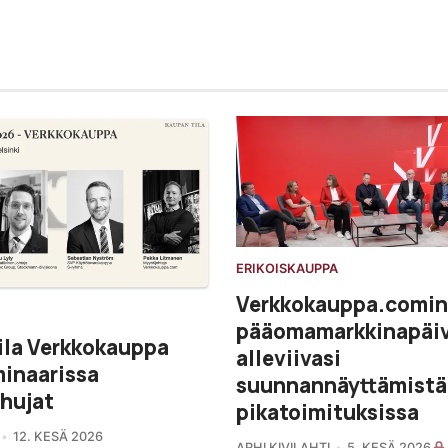
ERIKOISKAUPPA
Verkkokauppa.comin
pääomamarkkinapäi
ila Verkkokauppa
alleviivasi
minaarissa
suunnannäyttämistä
hujat
pikatoimituksissa
12. KESÄ 2026
ARHI KIVILAHTI
5. KESÄ 2026