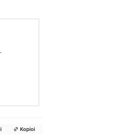
-
i
Kopioi