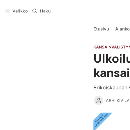
Valikko
Haku
Kirjaudu
Tilaa
Etusivu
Ajanko
KANSAINVÄLISTY
Ulkoil
kansai
Erikoiskaupan v
ARHI KIVILA