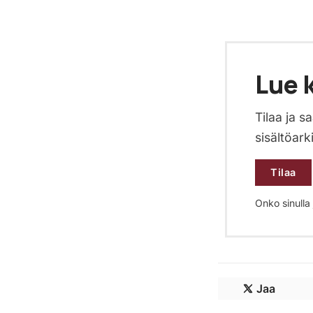
Lue k
Tilaa ja 
sisältöark
Tilaa
Onko sinulla j
Jaa