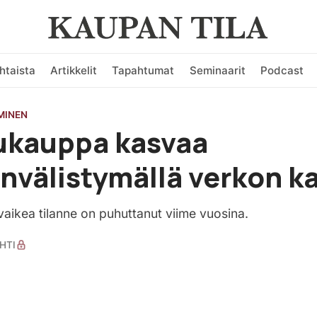
htaista
Artikkelit
Tapahtumat
Seminaarit
Podcast
MINEN
ukauppa kasvaa
nvälistymällä verkon k
aikea tilanne on puhuttanut viime vuosina.
HTI