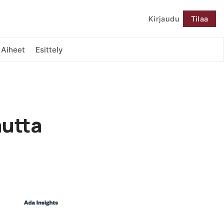
Kirjaudu
Tilaa
Seuraa
Aiheet
Esittely
autta